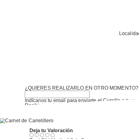
Localida
¿QUIERES REALIZARLO EN OTRO MOMENTO?
Indícanos tu email para enviarte el Cursillo a tu co
Recibir en mi email
Estoy conforme con el
Acuerdo
de Procesamien
Deja tu Valoración