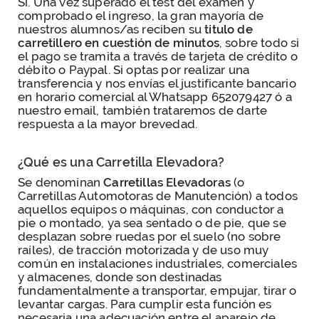
Sí. Una vez superado el test del examen y
comprobado el ingreso, la gran mayoría de
nuestros alumnos/as reciben su
titulo de
carretillero en cuestión de minutos
, sobre todo si
el pago se tramita a través de tarjeta de crédito o
débito o Paypal. Si optas por realizar una
transferencia y nos envías el justificante bancario
en horario comercial al Whatsapp 652079427 ó a
nuestro email, también trataremos de darte
respuesta a la mayor brevedad.
¿Qué es una Carretilla Elevadora?
Se denominan
Carretillas Elevadoras
(o
Carretillas Automotoras de Manutención) a todos
aquellos equipos o máquinas, con conductor a
pie o montado, ya sea sentado o de pie, que se
desplazan sobre ruedas por el suelo (no sobre
raíles), de tracción motorizada y de uso muy
común en instalaciones industriales, comerciales
y almacenes, donde son destinadas
fundamentalmente a transportar, empujar, tirar o
levantar cargas. Para cumplir esta función es
necesaria una adecuación entre el aparejo de