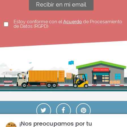
Recibir en mi email
Estoy conforme con el
Acuerdo
de Procesamiento
de Datos (RGPD)
¡Nos preocupamos por tu
Condiciones