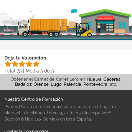
Deja tu Valoración
Total
75
| Media
5
de 5
Obtener el Carnet de Carretillero en
Huelva
,
Cáceres
,
Badajoz
,
Orense
,
Lugo
,
Palencia
,
Pontevedra
, etc.
Nuestro Centro de Formación
Pymes Plataforma Comercial está inscrita en el Registro
Mercantil de Málaga: tomo 4570 folio 38 Inscripción 1ª
Sección 6 Hoja 153. Servicio en toda España.
Contacta con nosotros