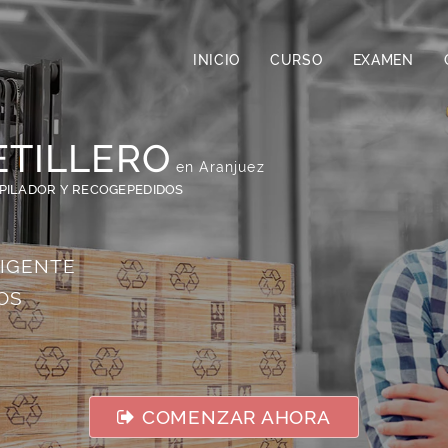
INICIO
CURSO
EXAMEN
ETILLERO
en Aranjuez
APILADOR Y RECOGEPEDIDOS
VIGENTE
OS
COMENZAR AHORA