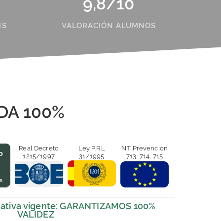
9,8/10
ES
VALORACIÓN ALUMNOS
DA 100%
Real Decreto
Ley P.R.L
N.T Prevención
1215/1997
31/1995
713, 714, 715
ativa vigente: GARANTIZAMOS 100%
VALIDEZ