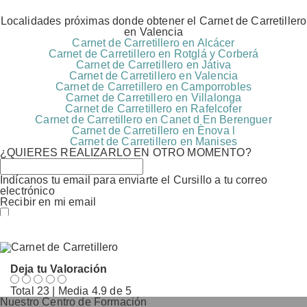
Localidades próximas donde obtener el Carnet de Carretillero
en Valencia
Carnet de Carretillero en Alcácer
Carnet de Carretillero en Rotglá y Corberá
Carnet de Carretillero en Játiva
Carnet de Carretillero en Valencia
Carnet de Carretillero en Camporrobles
Carnet de Carretillero en Villalonga
Carnet de Carretillero en Rafelcofer
Carnet de Carretillero en Canet d En Berenguer
Carnet de Carretillero en Ènova l
Carnet de Carretillero en Manises
¿QUIERES REALIZARLO EN OTRO MOMENTO?
Indícanos tu email para enviarte el Cursillo a tu correo
electrónico
Recibir en mi email
Estoy conforme con el
Acuerdo
de Procesamiento de
Datos (RGPD)
Deja tu Valoración
Total
23
| Media
4.9
de 5
Nuestro Centro de Formación