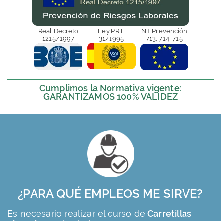
Real Decreto
Ley P.R.L
N.T Prevención
1215/1997
31/1995
713, 714, 715
Cumplimos la Normativa vigente:
GARANTIZAMOS 100% VALIDEZ
¿PARA QUÉ EMPLEOS ME SIRVE?
Es necesario realizar el curso de
Carretillas