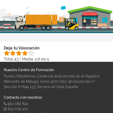
Deja tu Valoración
Total
43
| Media
4.8
de 5
Nuestro Centro de Formación
Pymes Plataforma Comercial está inscrita en el Registro
Mercantil de Málaga: tomo 4570 folio 38 Inscripción 1ª
Sección 6 Hoja 153. Servicio en toda España.
Contacta con nosotros
952 089 824
652 079 427