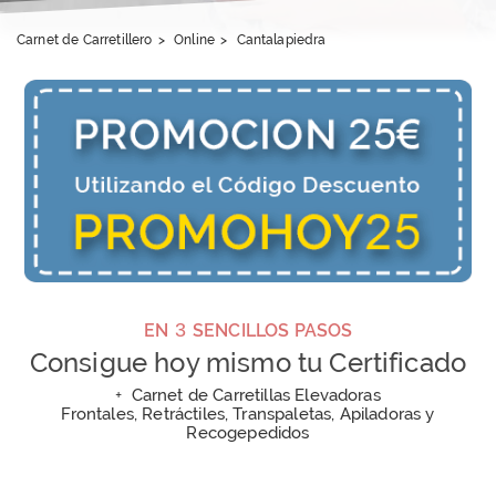
Carnet de Carretillero
>
Online
>
Cantalapiedra
3
EN
SENCILLOS PASOS
Consigue hoy mismo tu Certificado
+
Carnet de Carretillas Elevadoras
Frontales, Retráctiles, Transpaletas, Apiladoras y
Recogepedidos