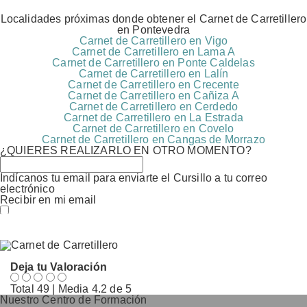
Localidades próximas donde obtener el Carnet de Carretillero
en Pontevedra
Carnet de Carretillero en Vigo
Carnet de Carretillero en Lama A
Carnet de Carretillero en Ponte Caldelas
Carnet de Carretillero en Lalín
Carnet de Carretillero en Crecente
Carnet de Carretillero en Cañiza A
Carnet de Carretillero en Cerdedo
Carnet de Carretillero en La Estrada
Carnet de Carretillero en Covelo
Carnet de Carretillero en Cangas de Morrazo
¿QUIERES REALIZARLO EN OTRO MOMENTO?
Indícanos tu email para enviarte el Cursillo a tu correo
electrónico
Recibir en mi email
Estoy conforme con el
Acuerdo
de Procesamiento de
Datos (RGPD)
Deja tu Valoración
Total
49
| Media
4.2
de 5
Nuestro Centro de Formación