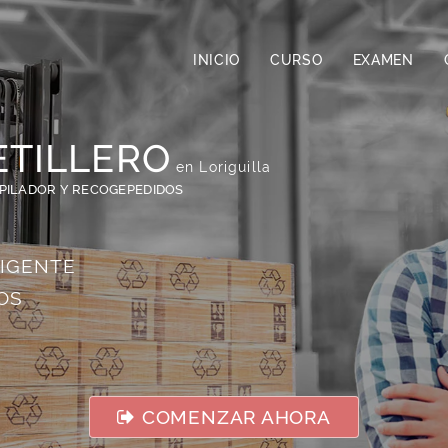
INICIO
CURSO
EXAMEN
ETILLERO
en Loriguilla
APILADOR Y RECOGEPEDIDOS
VIGENTE
OS
COMENZAR AHORA