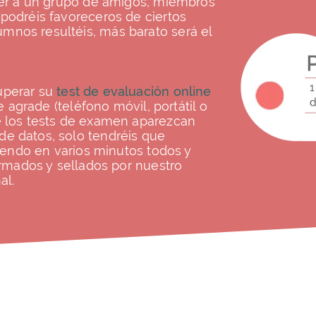
ecer a un grupo de amigos, miembros
podréis favoreceros de ciertos
mnos resultéis, más barato será el
uperar su
test de evaluación online
e agrade (teléfono móvil, portátil o
e los tests de examen aparezcan
e datos, solo tendréis que
niendo en varios minutos todos y
irmados y sellados por nuestro
al.