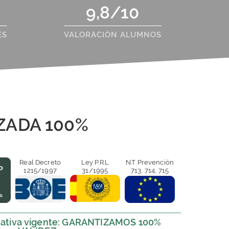
9,8/10
ES
VALORACIÓN ALUMNOS
ZADA 100%
Real Decreto
Ley P.R.L
N.T Prevención
1215/1997
31/1995
713, 714, 715
ativa vigente: GARANTIZAMOS 100%