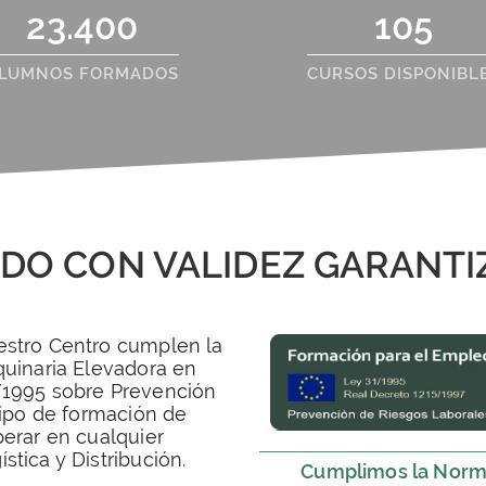
23.400
105
LUMNOS FORMADOS
CURSOS DISPONIBL
ADO CON VALIDEZ GARANTI
estro Centro cumplen la
quinaria Elevadora en
1/1995 sobre Prevención
 tipo de formación de
perar en cualquier
tica y Distribución.
Cumplimos la Norm