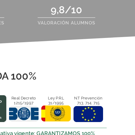
9,8/10
ES
VALORACIÓN ALUMNOS
A 100%
Real Decreto
Ley P.R.L
N.T Prevención
1215/1997
31/1995
713, 714, 715
ativa vigente: GARANTIZAMOS 100%