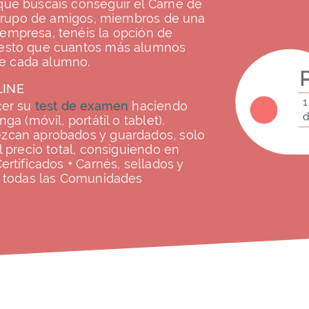
que buscais conseguir el Carné de
n grupo de amigos, miembros de una
empresa, tenéis la opción de
uesto que cuantos más alumnos
 de cada alumno.
LINE
cer su
test de examen
haciendo
a (móvil, portátil o tablet).
zcan aprobados y guardados, solo
l precio total, consiguiendo en
rtificados + Carnés, sellados y
n todas las Comunidades