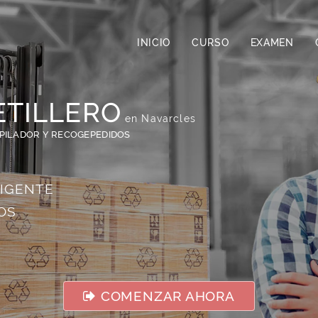
INICIO
CURSO
EXAMEN
ETILLERO
en Navarcles
APILADOR Y RECOGEPEDIDOS
VIGENTE
OS
COMENZAR AHORA