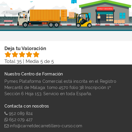
Deja tu Valoración
Total
35
| Media
5
de 5
Nuestro Centro de Formación
Pymes Plataforma Comercial está inscrita en el Registro
Mercantil de Málaga: tomo 4570 folio 38 Inscripción 1ª
Sección 6 Hoja 153. Servicio en toda España.
Contacta con nosotros
952 089 824
652 079 427
info@carnetdecarretillero-curso.com