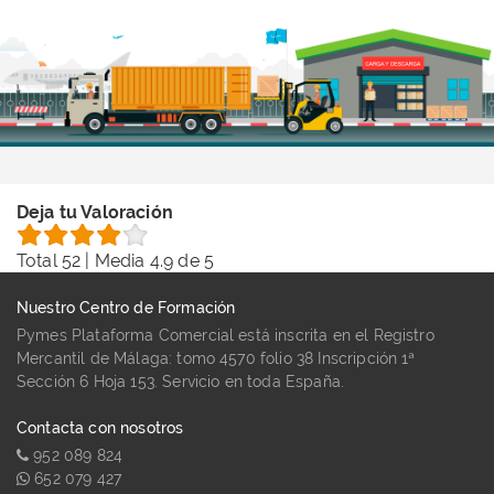
Deja tu Valoración
Total
52
| Media
4.9
de 5
Nuestro Centro de Formación
Pymes Plataforma Comercial está inscrita en el Registro
Mercantil de Málaga: tomo 4570 folio 38 Inscripción 1ª
Sección 6 Hoja 153. Servicio en toda España.
Contacta con nosotros
952 089 824
652 079 427