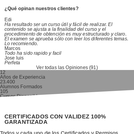
¿Qué opinan nuestros clientes?
Edi
Ha resultado ser un curso útil y fácil de realizar. El
contenido se ajusta a la finalidad del curso y el
procedimiento de obtención es muy estructurado y claro.
El examen se aprueba sólo con leer los diferentes temas.
Lo recomiendo.
Marcos
Todo ha sido rapido y facil
Jose luis
Perfeta
Ver todas las Opiniones (91)
12
Años de Experiencia
23.400
Alumnos Formados
105
Cursos Disponibles
9,8/10
Valoración Alumnos
CERTIFICADOS CON VALIDEZ 100%
GARANTIZADA
Todos y cada uno de los Certificados y Permisos