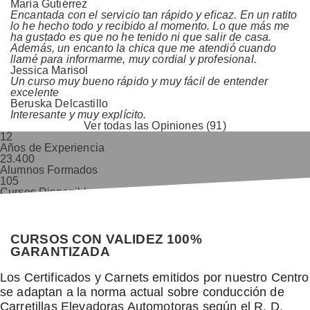
María Gutiérrez
Encantada con el servicio tan rápido y eficaz. En un ratito
lo he hecho todo y recibido al momento. Lo que más me
ha gustado es que no he tenido ni que salir de casa.
Además, un encanto la chica que me atendió cuando
llamé para informarme, muy cordial y profesional.
Jessica Marisol
Un curso muy bueno rápido y muy fácil de entender
excelente
Beruska Delcastillo
Interesante y muy explícito.
Ver todas las Opiniones (91)
12
Años de Experiencia
23.400
Alumnos Formados
105
Cursos Disponibles
9,8/10
Valoración Alumnos
CURSOS CON VALIDEZ 100%
GARANTIZADA
Los Certificados y Carnets emitidos por nuestro Centro
se adaptan a la norma actual sobre conducción de
Carretillas Elevadoras Automotoras según el R. D.